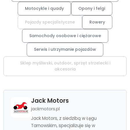
Motocykle i quady
Opony i felgi
Pojazdy specjalistyczne
Rowery
Samochody osobowe i ciężarowe
Serwis i utrzymanie pojazdów
Sklep myśliwski, outdoor, sprzęt strzelecki i
akcesoria
Jack Motors
jackmotors.pl
Jack Motors, z siedzibą w Łęgu
Tarnowskim, specjalizuje się w