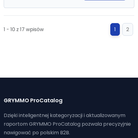
1 - 10 z 17 wpisów
1
2
GRYMMO ProCatalog
Dzięki inteligentnej kategoryzacji i aktualizowanym
raportom GRYMMO ProCatalog pozwala precyzyjnie
nawigować po polskim B2B.