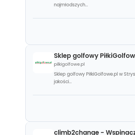
najmłodszych...
Sklep golfowy PiłkiGolfow
pilkigolfowe.pl
Sklep golfowy PiłkiGolfowe.pl w Stry
jakości...
climb2change - Wspinac