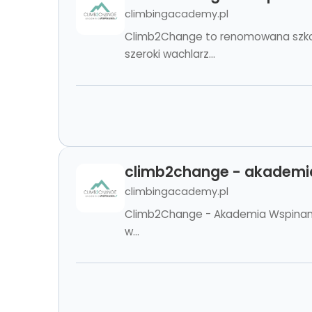
climbingacademy.pl
Climb2Change to renomowana szkoła
szeroki wachlarz...
climb2change - akademi
climbingacademy.pl
Climb2Change - Akademia Wspinania
w...