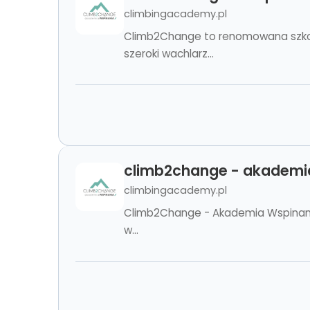
climbingacademy.pl
Climb2Change to renomowana szkoła
szeroki wachlarz...
climb2change - akademi
climbingacademy.pl
Climb2Change - Akademia Wspinania
w...