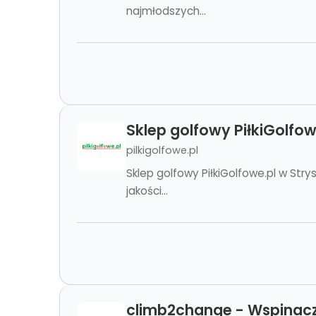
najmłodszych...
Sklep golfowy PiłkiGolfow
pilkigolfowe.pl
Sklep golfowy PiłkiGolfowe.pl w Stry
jakości...
climb2change - Wspinac