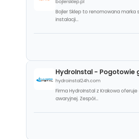
bojlersklep.pl
Bojler Sklep to renomowana marka sp
instalacji...
HydroInstal - Pogotowie 
hydroinstal24h.com
Firma HydroInstal z Krakowa oferuje
awaryjnej. Zespół...