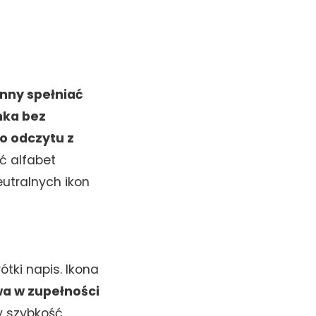
nny spełniać
nka bez
o odczytu z
ć alfabet
eutralnych ikon
ótki napis. Ikona
wa w zupełności
 szybkość