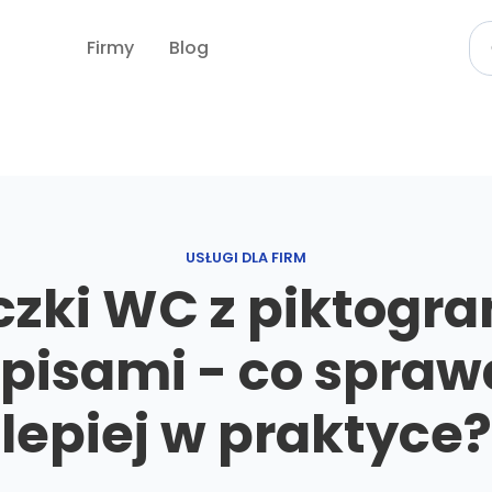
Firmy
Blog
USŁUGI DLA FIRM
czki WC z piktog
pisami - co spraw
lepiej w praktyce?