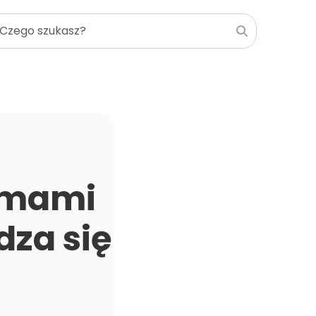
ramami
dza się