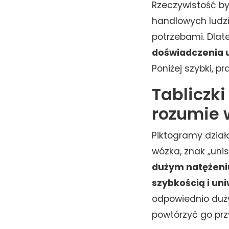
Rzeczywistość byw
handlowych ludzi
potrzebami. Dla
doświadczenia 
Poniżej szybki, p
Tabliczki
rozumie 
Piktogramy działa
wózka, znak „uni
dużym natężeniu
szybkością i un
odpowiednio duży
powtórzyć go prz