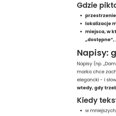
Gdzie pikt
przestrzenie 
lokalizacje 
miejsca, w k
„dostępne”, 
Napisy: g
Napisy (np. „Dam
marka chce zacho
elegancki - i sło
wtedy, gdy trzeb
Kiedy tek
w mniejszych