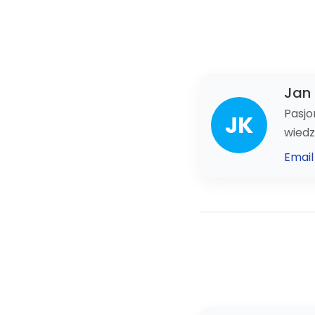
Jan 
Pasjo
JK
wied
Email