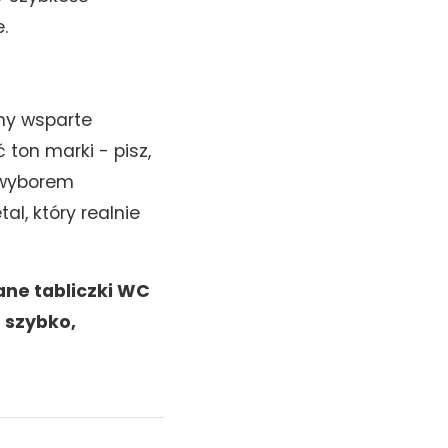
.
amy wsparte
ton marki - pisz,
m wyborem
l, który realnie
ane tabliczki WC
 szybko,