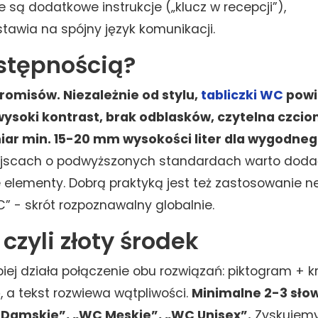
 są dodatkowe instrukcje („klucz w recepcji”),
tawia na spójny język komunikacji.
ostępnością?
omisów. Niezależnie od stylu,
tabliczki WC
powi
wysoki kontrast, brak odblasków, czytelna czcio
iar min. 15-20 mm wysokości liter dla wygodneg
jscach o podwyższonych standardach warto doda
łe elementy. Dobrą praktyką jest też zastosowanie n
” - skrót rozpoznawalny globalnie.
czyli złoty środek
piej działa połączenie obu rozwiązań: piktogram + kr
 a tekst rozwiewa wątpliwości.
Minimalne 2-3 sło
 Damskie”, „WC Męskie”, „WC Unisex”.
Zyskujemy