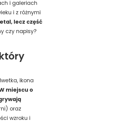
ch i galeriach
eku i z różnymi
tal, lecz część
my czy napisy?
który
lwetka, ikona
W miejscu o
ygrywają
rni) oraz
ści wzroku i