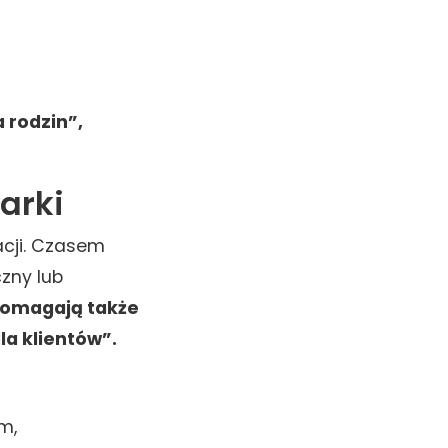
 rodzin”,
marki
acji. Czasem
zny lub
pomagają także
la klientów”.
m,