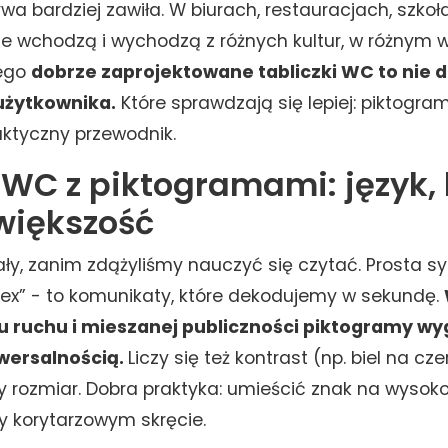
a bardziej zawiła. W biurach, restauracjach, szkoła
e wchodzą i wychodzą z różnych kultur, w różnym wi
tego
dobrze zaprojektowane tabliczki WC to nie de
użytkownika.
Które sprawdzają się lepiej: piktogra
raktyczny przewodnik.
 WC z piktogramami: język, 
większość
ły, zanim zdążyliśmy nauczyć się czytać. Prosta sy
sex” - to komunikaty, które dekodujemy w sekundę.
 ruchu i mieszanej publiczności piktogramy w
iwersalnością.
Liczy się też kontrast (np. biel na cze
 rozmiar. Dobra praktyka: umieścić znak na wysoko
y korytarzowym skręcie.