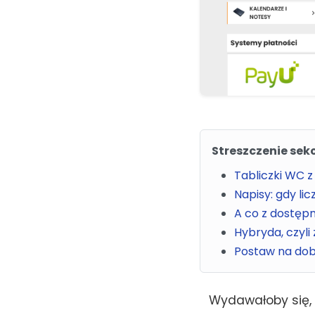
Streszczenie sekc
Tabliczki WC z
Napisy: gdy lic
A co z dostęp
Hybryda, czyli
Postaw na do
Wydawałoby się, ż