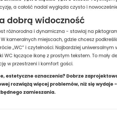
ecyzję, a całość nadal wygląda czysto i nowocześnie
a dobrą widoczność
 jest różnorodna i dynamiczna - stawiaj na piktogr
 W kameralnych miejscach, gdzie chcesz podkreślić 
krócie „WC” i czytelności. Najbardziej uniwersalny
ki WC łączące ikonę z prostym tekstem. To mały deta
ję w przestrzeni i komfort gości.
e, estetyczne oznaczenia? Dobrze zaprojektow
owej rozwiążą więcej problemów, niż się wydaje -
 zbędnego zamieszania.