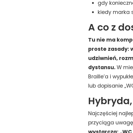
gdy konieczne
kiedy marka s
A co z d
Tu nie ma kompr
proste zasady: 
udziwnień, rozm
dystansu.
W mie
Braille’a i wypuk
lub dopisanie „WC
Hybryda, 
Najczęściej najle
przyciąga uwagę,
wystarczą: „WC