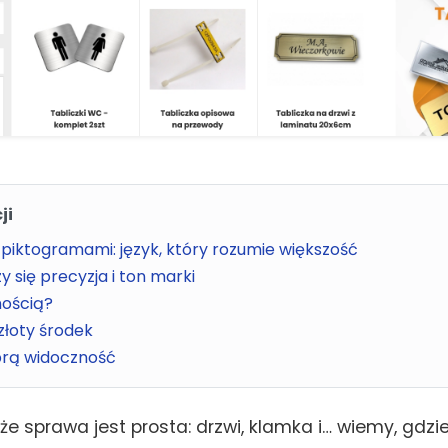
ji
 piktogramami: język, który rozumie większość
zy się precyzja i ton marki
nością?
 złoty środek
brą widoczność
e sprawa jest prosta: drzwi, klamka i… wiemy, gdzie 