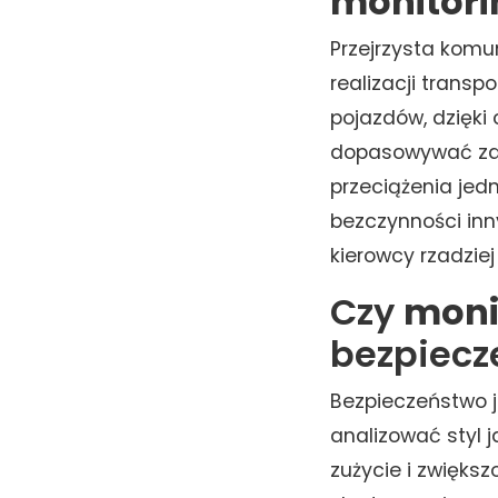
monitori
Przejrzysta komu
realizacji transpo
pojazdów, dzięki
dopasowywać zad
przeciążenia jed
bezczynności inn
kierowcy rzadzie
Czy
moni
bezpiecz
Bezpieczeństwo j
analizować styl 
zużycie i zwiększ