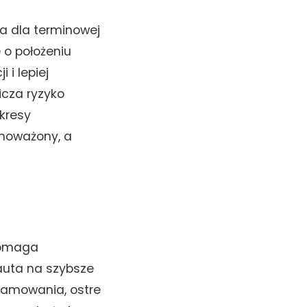
a dla terminowej
 o położeniu
i lepiej
cza ryzyko
kresy
wnoważony, a
omaga
auta na szybsze
 hamowania, ostre