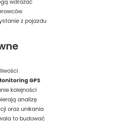
mogą wdrażać
erowców.
ystanie z pojazdu
awne
liwości
onitoring GPS
nie kolejności
ierają analizę
cji oraz unikania
zwala to budować