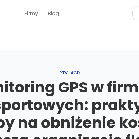
Firmy
Blog
RTV I AGD
itoring GPS w fir
sportowych: prakt
y na obniżenie ko