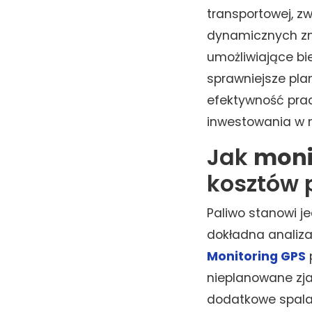
transportowej, z
dynamicznych zm
umożliwiające bie
sprawniejsze pla
efektywność prac
inwestowania w
Jak
moni
kosztów 
Paliwo stanowi j
dokładna analiza
Monitoring GPS
nieplanowane zj
dodatkowe spala