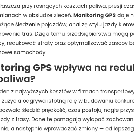
właszcza przy rosnących kosztach paliwa, presji cz
ianach w obsłudze zleceń.
Monitoring GPS
daje n
żące śledzenie pojazdów, analizę stylu jazdy kiero
nowanie tras. Dzięki temu przedsiębiorstwa mogą 
y, redukować straty oraz optymalizować zasoby b
 nowe samochody.
toring GPS
wpływa na redu
paliwa?
eden z najwyższych kosztów w firmach transportow
 zużycia odgrywa istotną rolę w budowaniu konkure
pozwala śledzić prędkość, czas postoju, nagłe przy
azdy z trasy. Dane te pomagają wyłapać zachowan
nie, a następnie wprowadzać zmiany — od lepsze