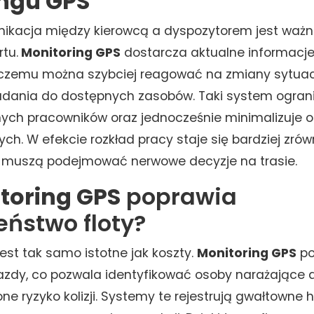
ngu GPS
nikacja między kierowcą a dyspozytorem jest ważn
rtu.
Monitoring GPS
dostarcza aktualne informacje
 czemu można szybciej reagować na zmiany sytuacji 
ania do dostępnych zasobów. Taki system ograni
nych pracowników oraz jednocześnie minimalizuje o
ych. W efekcie rozkład pracy staje się bardziej zró
j muszą podejmować nerwowe decyzje na trasie.
toring GPS
poprawia
eństwo floty?
est tak samo istotne jak koszty.
Monitoring GPS
p
jazdy, co pozwala identyfikować osoby narażające 
one ryzyko kolizji. Systemy te rejestrują gwałtowne