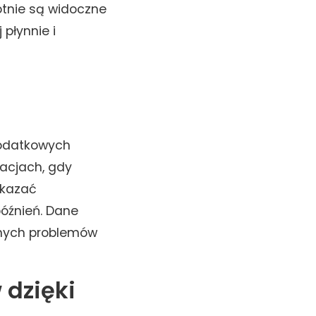
otnie są widoczne
 płynnie i
dodatkowych
acjach, gdy
skazać
późnień. Dane
lnych problemów
 dzięki