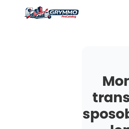
Mon
tran
sposob