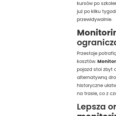
kursów po szkole
już po kilku tygo
przewidywalnie.
Monitori
ogranicz
Przestoje potra
kosztów.
Monitor
pojazd stoi zbyt
alternatywną dro
historyczne uła
na trasie, co z c
Lepsza o