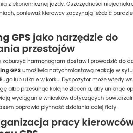
nia z ekonomicznej jazdy. Oszczędności niejednokr
dniach, ponieważ kierowcy zaczynają jeździć bardziej
ng GPS
jako narzędzie do
ania przestojów
fią zaburzyć harmonogram dostaw i prowadzić do 
ing GPS
umożliwia natychmiastową reakcję w sytu
 długo lub utknie w korku. Dyspozytor może wtedy w
gę albo przesunąć kolejne zlecenia, aby uniknąć o
twiają wyciąganie wniosków dotyczących powtarza
zasem poprawia płynność działania całej floty.
rganizacja pracy kierowców