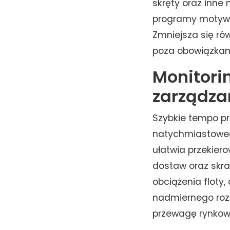
skręty oraz inne
programy motywa
Zmniejsza się ró
poza obowiązkam
Monitori
zarządza
Szybkie tempo pr
natychmiastoweg
ułatwia przekiero
dostaw oraz skra
obciążenia floty,
nadmiernego rozr
przewagę rynkową