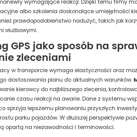
 manewry wymagające reakcji. Dzięki temu firmy 
cyjne albo szkolenia doskonalące umiejętności ki
wnież prawdopodobieństwo nadużyć, takich jak korz
i służbowymi.
ng GPS jako sposób na spr
nie zleceniami
acy w transporcie wymaga elastyczności oraz moż
o dostosowania planu do aktualnych warunków.
M
wanie kierowcy do najbliższego zlecenia, kontrolowa
canie czasu reakcji na awarie. Dane z systemu wsp
 co sprzyja lepszemu planowaniu przyszłych inwesty
ostu parku pojazdów. W dłuższej perspektywie po
 opartą na niezawodności i terminowości.