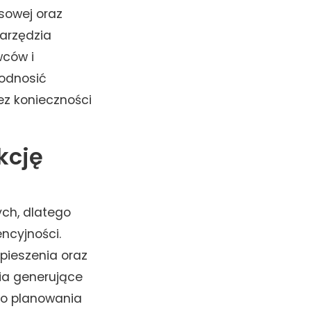
asowej oraz
arzędzia
wców i
podnosić
ez konieczności
kcję
ych, dlatego
ncyjności.
spieszenia oraz
ia generujące
go planowania