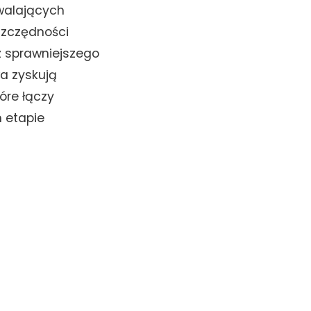
zwalających
szczędności
z sprawniejszego
wa zyskują
óre łączy
 etapie