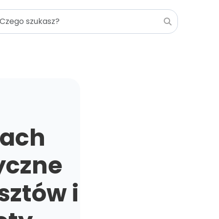
mach
yczne
sztów i