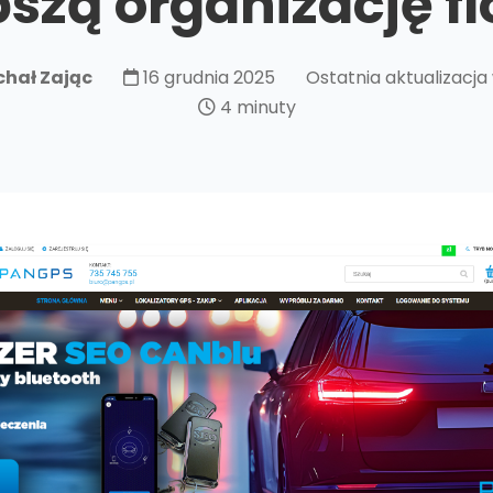
pszą organizację fl
chał Zając
16 grudnia 2025
Ostatnia aktualizacja
4 minuty