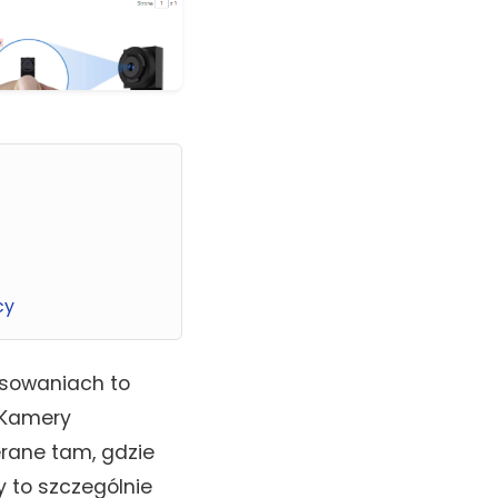
cy
osowaniach to
. Kamery
erane tam, gdzie
y to szczególnie