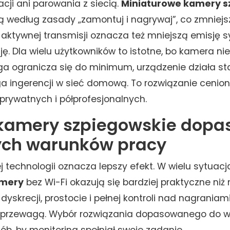
zacji ani parowania z siecią.
Miniaturowe kamery s
ją według zasady „zamontuj i nagrywaj”, co zmniej
k aktywnej transmisji oznacza też mniejszą emisję 
ę. Dla wielu użytkowników to istotne, bo kamera ni
ga ogranicza się do minimum, urządzenie działa stab
a ingerencji w sieć domową. To rozwiązanie cenio
rywatnych i półprofesjonalnych.
kamery szpiegowskie dop
ych warunków pracy
j technologii oznacza lepszy efekt. W wielu sytuac
amery
bez Wi-Fi okazują się bardziej praktyczne niż 
 dyskrecji, prostocie i pełnej kontroli nad nagraniami
 przewagą. Wybór rozwiązania dopasowanego do 
ób, by monitoring spełniał swoje zadanie.