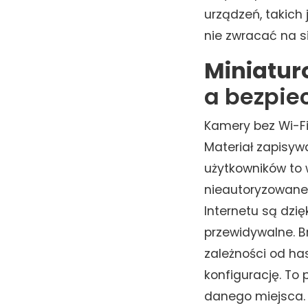
urządzeń, takich
nie zwracać na s
Miniatur
a bezpie
Kamery bez Wi-Fi
Materiał zapisywa
użytkowników to 
nieautoryzowaneg
Internetu są dzię
przewidywalne. B
zależności od has
konfigurację. To
danego miejsca.