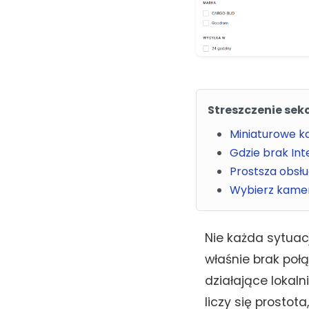
Streszczenie sekc
Miniaturowe k
Gdzie brak In
Prostsza obsłu
Wybierz kame
Nie każda sytuac
właśnie brak poł
działające lokal
liczy się prostot