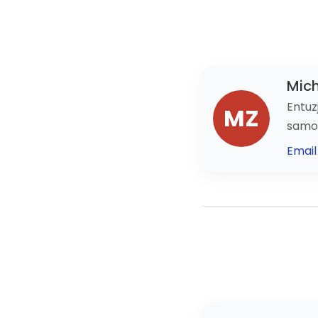
Mich
Entuz
MZ
samo
Email