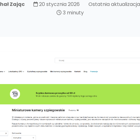
hał Zając
20 stycznia 2026
Ostatnia aktualizacj
3 minuty