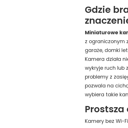
Gdzie br
znaczeni
Miniaturowe ka
z ograniczonym z
garaże, domki le
Kamera działa nie
wykryje ruch lub 
problemy z zasięg
pozwala na cichą
wybiera takie kam
Prostsza
Kamery bez Wi-F