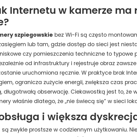
ak Internetu w kamerze ma 
e?
mery szpiegowskie
bez Wi-Fi są często montowane
asięgiem lub tam, gdzie dostęp do sieci jest niest
tniskowe czy pomieszczenia techniczne to typowe p
zależnie od infrastruktury i rejestruje obraz zawsz
zostanie uruchomiona ręcznie. W praktyce brak Inte
iem, ogranicza zużycie energii, zwiększa czas prac
, długotrwałą obserwację. Ciekawostką jest to, że w
ery właśnie dlatego, że „nie świecą się” w sieci loka
 obsługa i większa dyskrecj
i są zwykle prostsze w codziennym użytkowaniu. N