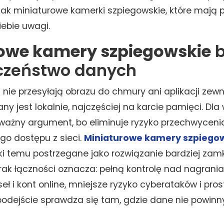
 jak miniaturowe kamerki szpiegowskie, które mają p
iebie uwagi.
owe kamery szpiegowskie
b
czeństwo danych
 nie przesyłają obrazu do chmury ani aplikacji zewn
ny jest lokalnie, najczęściej na karcie pamięci. Dla 
ważny argument, bo eliminuje ryzyko przechwycenia
o dostępu z sieci.
Miniaturowe kamery szpiego
ki temu postrzegane jako rozwiązanie bardziej zamk
rak łączności oznacza: pełną kontrolę nad nagrania
eł i kont online, mniejsze ryzyko cyberataków i pro
 podejście sprawdza się tam, gdzie dane nie powin