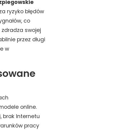
zpiegowskie
sza ryzyko błędów
sygnałów, co
e zdradza swojej
ilnie przez długi
ne w
asowane
jach
modele online.
, brak Internetu
warunków pracy