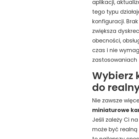
aplikacji, aktuali
tego typu działa
konfiguracji. Bra
zwiększa dyskrecj
obecności, obsłu
czas i nie wymag
zastosowaniach p
Wybierz 
do realn
Nie zawsze więce
miniaturowe k
Jeśli zależy Ci na
może być realną
to najlepszy spos