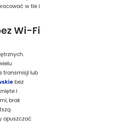
racować w tle i
ez Wi-Fi
ętrznych.
wielu
 transmisji lub
wskie
bez
nięte i
mi, brak
stszą
ny opuszczać