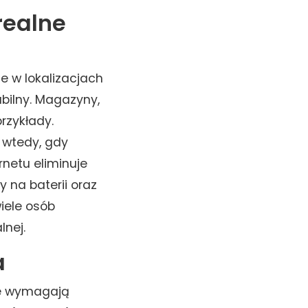
realne
 w lokalizacjach
abilny. Magazyny,
rzykłady.
e wtedy, gdy
rnetu eliminuje
y na baterii oraz
iele osób
lnej.
a
ie wymagają