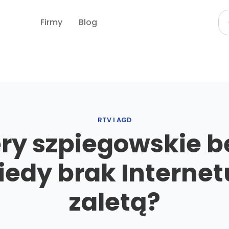
Firmy
Blog
RTV I AGD
y szpiegowskie b
kiedy brak Internet
zaletą?