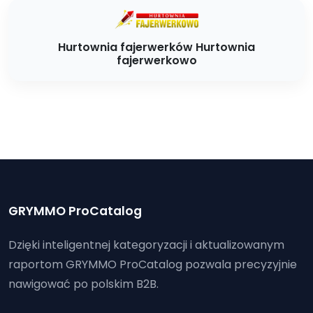
Hurtownia fajerwerków Hurtownia
fajerwerkowo
GRYMMO ProCatalog
Dzięki inteligentnej kategoryzacji i aktualizowanym
raportom GRYMMO ProCatalog pozwala precyzyjnie
nawigować po polskim B2B.