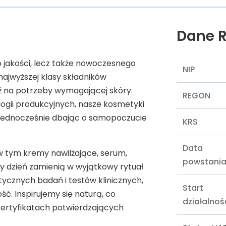
Dane R
 jakości, lecz także nowoczesnego
NIP
najwyższej klasy składników
 na potrzeby wymagającej skóry.
REGON
gii produkcyjnych, nasze kosmetyki
 jednocześnie dbając o samopoczucie
KRS
Data
w tym kremy nawilżające, serum,
powstani
dy dzień zamienią w wyjątkowy rytuał
tycznych badań i testów klinicznych,
Start
ć. Inspirujemy się naturą, co
działalnoś
 certyfikatach potwierdzających