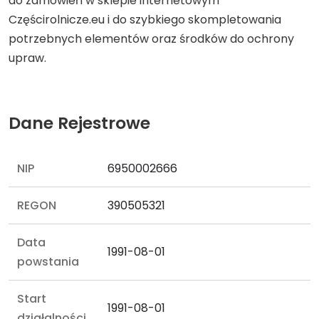
do zamówień w sklepie internetowym
Częścirolnicze.eu i do szybkiego skompletowania
potrzebnych elementów oraz środków do ochrony
upraw.
Dane Rejestrowe
NIP
6950002666
REGON
390505321
Data
1991-08-01
powstania
Start
1991-08-01
działalności