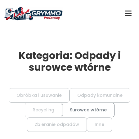
Kategoria: Odpady i
surowce wtórne
Obróbka i usuwanie
Odpady komunalne
Recycling
Surowce wtórne
Zbieranie odpadów
Inne