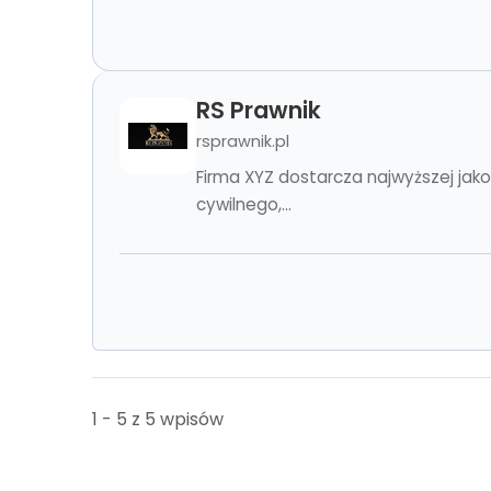
RS Prawnik
rsprawnik.pl
Firma XYZ dostarcza najwyższej ja
cywilnego,...
1 - 5 z 5 wpisów