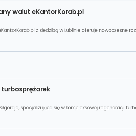
any walut eKantorKorab.pl
KantorKorab.pl z siedzibą w Lublinie oferuje nowoczesne roz
 turbosprężarek
łgoraja, specjalizująca się w kompleksowej regeneracji tur