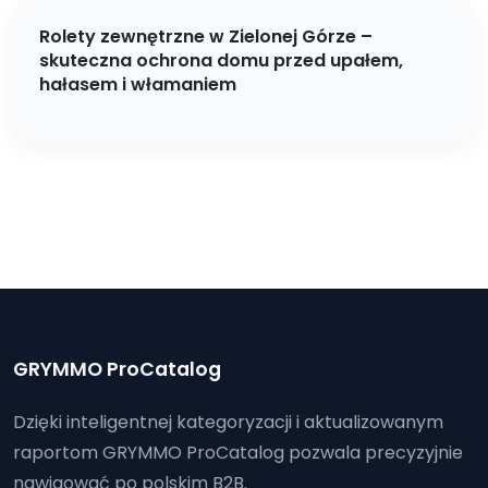
Rolety zewnętrzne w Zielonej Górze –
skuteczna ochrona domu przed upałem,
hałasem i włamaniem
GRYMMO ProCatalog
Dzięki inteligentnej kategoryzacji i aktualizowanym
raportom GRYMMO ProCatalog pozwala precyzyjnie
nawigować po polskim B2B.